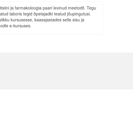
iini ja farmakoloogia paari levinud meetodit. Tegu
tud laboris tegid õpetajadki teatud jõupingutusi.
kku kursusesse, kaasajastades selle sisu ja
oodle e-kursuses.