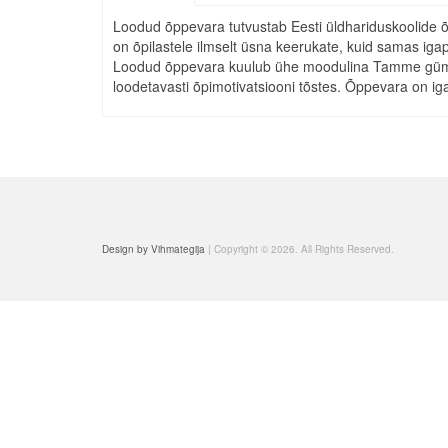
Loodud õppevara tutvustab Eesti üldhariduskoolide õ
on õpilastele ilmselt üsna keerukate, kuid samas iga
Loodud õppevara kuulub ühe moodulina Tamme gümnaa
loodetavasti õpimotivatsiooni tõstes. Õppevara on ig
Design by Vihmategija
| Copyright © 2026. All Rights Reserved.