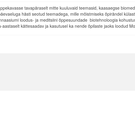
ppekavasse tavapäraselt mitte kuuluvaid teemasid, kaasaegse biomedits
päevaeluga hästi seotud teemadega, mille mõistmiseks õpirändel külasta
siumi loodus- ja meditsiini õppesuundade biotehnoloogia kohustusli
a-aastaselt kättesaadav ja kasutusel ka nende õpilaste jaoks loodud M