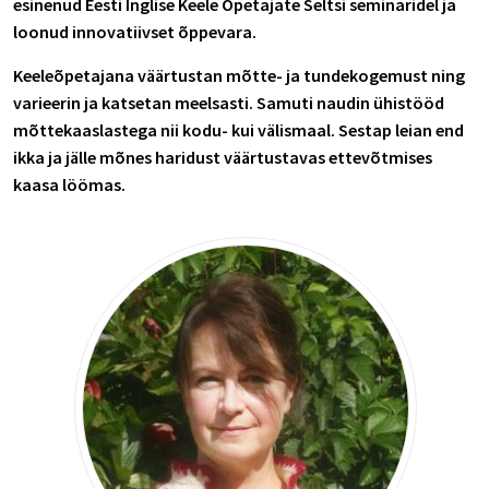
esinenud Eesti Inglise Keele Õpetajate Seltsi seminaridel ja
loonud innovatiivset õppevara.
Keeleõpetajana väärtustan mõtte- ja tundekogemust ning
varieerin ja katsetan meelsasti. Samuti naudin ühistööd
mõttekaaslastega nii kodu- kui välismaal. Sestap leian end
ikka ja jälle mõnes haridust väärtustavas ettevõtmises
kaasa löömas.