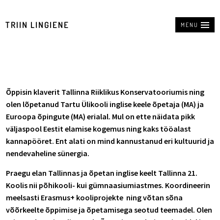
TRIIN LINGIENE
MENU
Õppisin klaverit Tallinna Riiklikus Konservatooriumis ning
olen lõpetanud Tartu Ülikooli inglise keele õpetaja (MA) ja
Euroopa õpingute (MA) erialal. Mul on ette näidata pikk
väljaspool Eestit elamise kogemus ning kaks tööalast
kannapööret. Ent alati on mind kannustanud eri kultuurid ja
nendevaheline sünergia.
Praegu elan Tallinnas ja õpetan inglise keelt Tallinna 21.
Koolis nii põhikooli- kui gümnaasiumiastmes. Koordineerin
meelsasti Erasmus+ kooliprojekte ning võtan sõna
võõrkeelte õppimise ja õpetamisega seotud teemadel. Olen