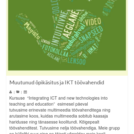
Muutunud õpikäsitus ja IKT töövahendid
|
|
Kursuse “Integrating ICT and new technologies into
teaching and education” esimesel päeval
tutvusime erinevate multimeedia töövahenditega ning
arutasime koos, kuidas multimeedia sobitub kaasaja
haridusse ning tänasesse koolitundi. Kõigepealt
töövahenditest. Tutvusime nelja töövahendiga. Meie grupp
on küllaltki suur ning on täiesti võrreldav meie kooli