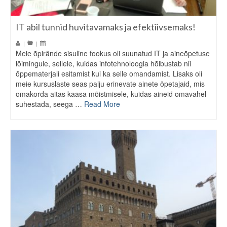
IT abil tunnid huvitavamaks ja efektiivsemaks!
|
|
Meie õpirände sisuline fookus oli suunatud IT ja aineõpetuse
lõimingule, sellele, kuidas infotehnoloogia hõlbustab nii
õppematerjali esitamist kui ka selle omandamist. Lisaks oli
meie kursuslaste seas palju erinevate ainete õpetajaid, mis
omakorda aitas kaasa mõistmisele, kuidas aineid omavahel
suhestada, seega …
Read More