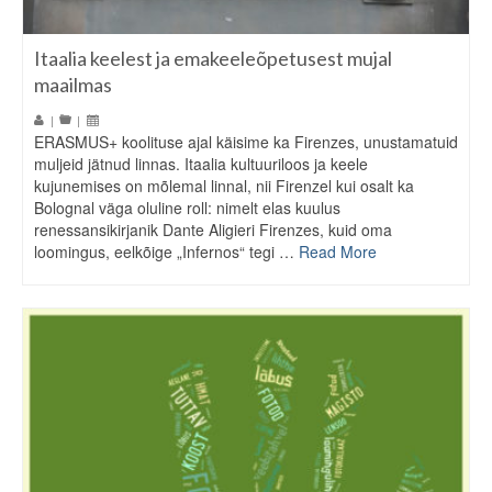
Itaalia keelest ja emakeeleõpetusest mujal
maailmas
|
|
ERASMUS+ koolituse ajal käisime ka Firenzes, unustamatuid
muljeid jätnud linnas. Itaalia kultuuriloos ja keele
kujunemises on mõlemal linnal, nii Firenzel kui osalt ka
Bolognal väga oluline roll: nimelt elas kuulus
renessansikirjanik Dante Aligieri Firenzes, kuid oma
loomingus, eelkõige „Infernos“ tegi …
Read More