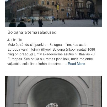
Bologna ja tema saladused
|
|
Meie õpirände sihtpunkt on Bologna – linn, kus asub
Euroopa vanim toimiv ülikool. Bologna ülikool asutati 1088
ning on praegugi juhtiv akadeemiline asutus nii Itaalias kui
Euroopas. See on ka suuremalt jaolt kõik, mida me enne
väljasõitu selle linna kohta teadsime. …
Read More