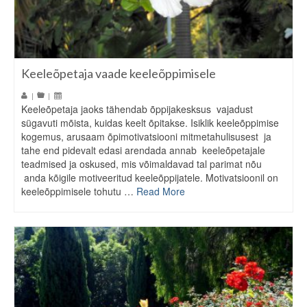
Keeleõpetaja vaade keeleõppimisele
|
|
Keeleõpetaja jaoks tähendab õppijakesksus vajadust
sügavuti mõista, kuidas keelt õpitakse. Isiklik keeleõppimise
kogemus, arusaam õpimotivatsiooni mitmetahulisusest ja
tahe end pidevalt edasi arendada annab keeleõpetajale
teadmised ja oskused, mis võimaldavad tal parimat nõu
anda kõigile motiveeritud keeleõppijatele. Motivatsioonil on
keeleõppimisele tohutu …
Read More