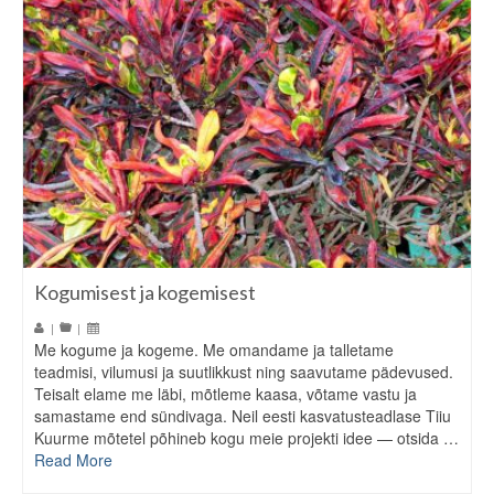
Kogumisest ja kogemisest
|
|
Me kogume ja kogeme. Me omandame ja talletame
teadmisi, vilumusi ja suutlikkust ning saavutame pädevused.
Teisalt elame me läbi, mõtleme kaasa, võtame vastu ja
samastame end sündivaga. Neil eesti kasvatusteadlase Tiiu
Kuurme mõtetel põhineb kogu meie projekti idee — otsida …
Read More