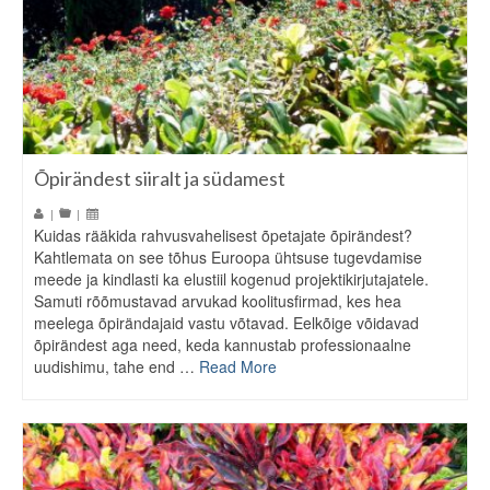
Õpirändest siiralt ja südamest
|
|
Kuidas rääkida rahvusvahelisest õpetajate õpirändest?
Kahtlemata on see tõhus Euroopa ühtsuse tugevdamise
meede ja kindlasti ka elustiil kogenud projektikirjutajatele.
Samuti rõõmustavad arvukad koolitusfirmad, kes hea
meelega õpirändajaid vastu võtavad. Eelkõige võidavad
õpirändest aga need, keda kannustab professionaalne
uudishimu, tahe end …
Read More