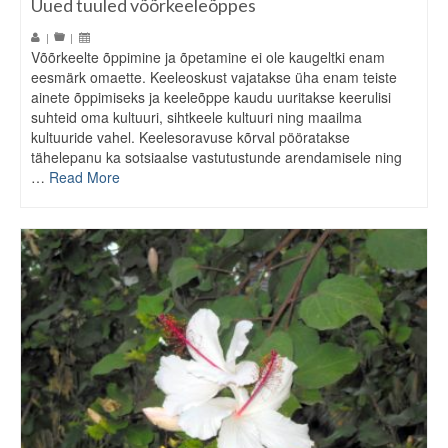
Uued tuuled võõrkeeleõppes
|
|
Võõrkeelte õppimine ja õpetamine ei ole kaugeltki enam
eesmärk omaette. Keeleoskust vajatakse üha enam teiste
ainete õppimiseks ja keeleõppe kaudu uuritakse keerulisi
suhteid oma kultuuri, sihtkeele kultuuri ning maailma
kultuuride vahel. Keelesoravuse kõrval pööratakse
tähelepanu ka sotsiaalse vastutustunde arendamisele ning
…
Read More